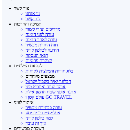
צור קשר
מי אנחנו
צור קשר
תמיכה והדרכות
מדריכים ועזרי לימוד
עזרה לפני הזמנה
עזרה לאחר הזמנה
דווח החזרת מכשיר
הודעה לטלפון לוויני
תנאי העסקה
הצהרת פרטיות
לקוחות ממליצים
בלוג חוויות והמלצות לקוחות
מבצעים מיוחדים
הבלוגר יאיר בשביל ישראל
אוהד הנווד ואינריץ מיני
אתגר אופני שטח חרמון אילת
עולם קטן ו GO TRAVEL
איתור לוויני
עזרה בבחירת מכשיר
אפליקציית יומן מסע
למה טלפון לוויני
איך זה עובד
השכרת מכשירים