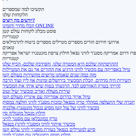
תקשיבו למה שמספרים
הלקוחות שלנו
יודעים מה רוצים?
קבלו מחיר והזמינו ONLINE
פוסט מבלוג לקוחות עולם קטן
קטגוריות
אירועי חירום
הורים מספרים
מטיילים מספרים
ביטוח לתרמילאים
טאגים
פרו
דרום אמריקה
מסנג'ר לוויני
נפאל
חילוץ
צרפת
מונטנגרו
ישראל
אפריקה
קטגוריות
ההרפתקה שלכם היא המטרה שלנו, והפידבק שלכם- הכיף שלנו!
טיול באפריקה עם מכשיר לוויני הרגיע את ההורים אך גם את המטיילות
מזה כמה שנים שאנחנו מרוצים מהשירות בעולם קטן
השירות היה מדהים. קבלת המכשיר בירושלים זמינות און ליין ועוד הרבה
הייתי בטרק האוורסט לבד. הרגשתי בטוח שיש איתי את המכשיר!
שירות מעולה ואדיב ומכשיר יעיל וטוב
טיול ארוך בדרום אמריקה עם אינריץ מעולם קטן
חברה שלי התעלפה במהלך טרק בנפאל ובזכות מסנג'ר לוויני חולצה במסוק
מכשיר לוויני של עול קטן מסיע בגבול מונטנגרו-אלבניה
חילוץ מגבול מונגוליה סין
טרק במונבלאן עם מסנגר לוויני
מכשיר איתור לוויני (מסנג'ר לוויני) בנפאל
סיוע למטיילים בנפאל בעזרת מסנג'ר לוויני עולם קטן
חילוץ מוסק במונגוליה עם מסנג'ר לוויני