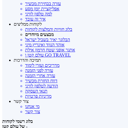
עזרה בבחירת מכשיר
אפליקציית יומן מסע
למה טלפון לוויני
איך זה עובד
לקוחות ממליצים
בלוג חוויות והמלצות לקוחות
מבצעים מיוחדים
הבלוגר יאיר בשביל ישראל
אוהד הנווד ואינריץ מיני
אתגר אופני שטח חרמון אילת
עולם קטן ו GO TRAVEL
תמיכה והדרכות
מדריכים ועזרי לימוד
עזרה לפני הזמנה
עזרה אחרי הזמנה
דווח החזרת מכשיר
הודעה לטלפון לוויני
תנאי העסקה
מדיניות פרטיות
צור קשר
מי אנחנו
צור קשר
בלוג רשמי לקוחות
של עולם קטן -