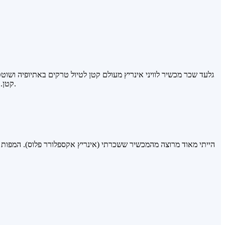
גלעד שכר מכשיר לוויני אינריץ מעולם קטן לטיול טרקים באתיופיה ושוטט
קטן. אנחנו באמת עושים המון מאמצים להיות החברה המובילה בשירות מקצועי ויעיל ובזמינות סביב השעון - מחמם את הלב לשמוע שהמאמצים נושאים פרי.
הייתי מאוד מרוצה מהמכשיר ששכרתי (אינריץ אקספלורר פלוס). המפות נו