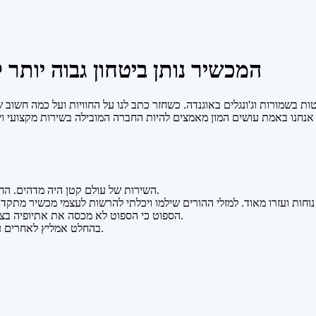
המכשיר נותן ביטחון גבוה יות
ות בשמורות וג'ונגלים באוגנדה. כשחזר כתב לנו על החוויות ועל כמה חשוב
השירות של עולם קטן היה מדהים. החל מקבלת המכשיר בירושלים וזמינות און ליין. האתר נוח וברור. החזרה נוחה.
חות ועזרו מאוד. למזלי ההורים שילמו ויכלתי להרשות לעצמי מכשיר מתקדם
הספוט כי הספוט לא מכסה את אתיופיה בצורה טובה (וגם הוא מכשיר חד כיווני בלבד ולא מאפשר תקשורת דו כיוונית).
בהחלט אמליץ לאחרים על חברת עולם קטן ועל המכשיר הלוויני ששכרתי (אינריץ אקספלורר פלוס).