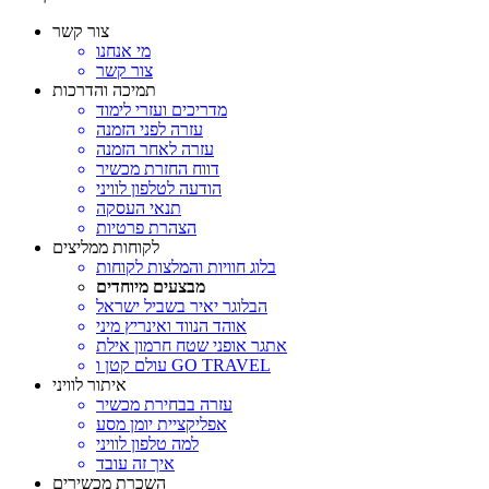
צור קשר
מי אנחנו
צור קשר
תמיכה והדרכות
מדריכים ועזרי לימוד
עזרה לפני הזמנה
עזרה לאחר הזמנה
דווח החזרת מכשיר
הודעה לטלפון לוויני
תנאי העסקה
הצהרת פרטיות
לקוחות ממליצים
בלוג חוויות והמלצות לקוחות
מבצעים מיוחדים
הבלוגר יאיר בשביל ישראל
אוהד הנווד ואינריץ מיני
אתגר אופני שטח חרמון אילת
עולם קטן ו GO TRAVEL
איתור לוויני
עזרה בבחירת מכשיר
אפליקציית יומן מסע
למה טלפון לוויני
איך זה עובד
השכרת מכשירים