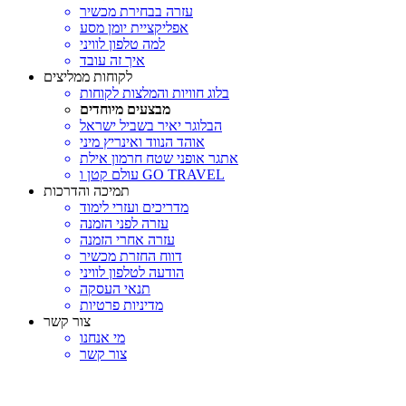
עזרה בבחירת מכשיר
אפליקציית יומן מסע
למה טלפון לוויני
איך זה עובד
לקוחות ממליצים
בלוג חוויות והמלצות לקוחות
מבצעים מיוחדים
הבלוגר יאיר בשביל ישראל
אוהד הנווד ואינריץ מיני
אתגר אופני שטח חרמון אילת
עולם קטן ו GO TRAVEL
תמיכה והדרכות
מדריכים ועזרי לימוד
עזרה לפני הזמנה
עזרה אחרי הזמנה
דווח החזרת מכשיר
הודעה לטלפון לוויני
תנאי העסקה
מדיניות פרטיות
צור קשר
מי אנחנו
צור קשר