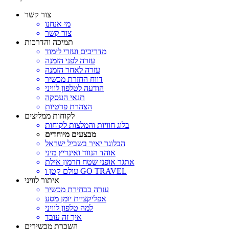
צור קשר
מי אנחנו
צור קשר
תמיכה והדרכות
מדריכים ועזרי לימוד
עזרה לפני הזמנה
עזרה לאחר הזמנה
דווח החזרת מכשיר
הודעה לטלפון לוויני
תנאי העסקה
הצהרת פרטיות
לקוחות ממליצים
בלוג חוויות והמלצות לקוחות
מבצעים מיוחדים
הבלוגר יאיר בשביל ישראל
אוהד הנווד ואינריץ מיני
אתגר אופני שטח חרמון אילת
עולם קטן ו GO TRAVEL
איתור לוויני
עזרה בבחירת מכשיר
אפליקציית יומן מסע
למה טלפון לוויני
איך זה עובד
השכרת מכשירים