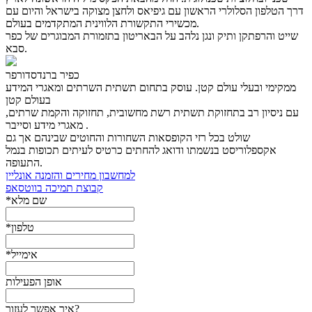
דרך הטלפון הסלולרי הראשון עם גיפיאס ולחצן מצוקה בישראל והיום עם
מכשירי התקשורת הלווינית המתקדמים בעולם.
שייט והרפתקן ותיק ונגן נלהב על הבאריטון בתזמורת המבוגרים של כפר
סבא.
כפיר ברנדסדורפר
ממקימי ובעלי עולם קטן. עוסק בתחום תשתית השרתים ומאגרי המידע
בעולם קטן
עם ניסיון רב בתחזוקת תשתית רשת מחשובית, תחזוקה והקמת שרתים,
מאגרי מידע וסייבר .
שולט בכל רזי הקופסאות השחורות והחוטים שבינהם אך גם
אקספלוריסט בנשמתו ודואג להחתים כרטיס לעיתים תכופות בנמל
התעופה.
למחשבון מחירים והזמנה אונליין
קבוצת תמיכה בווטסאפ
*שם מלא
*טלפון
*אימייל
אופן הפעילות
איך אפשר לעזור?