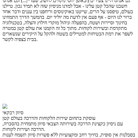
גם אנחנו היינו צעירים (ובאופן יחסי מקווים לחשוב שעדיין...) וגם אנחנו
חשבנו שהכל קטן עלינו - אבל למדנו מניסיון שזה לא תמיד נכון. טיילנו
בעולם, טיפסנו על הרים, שייטנו באוקינוסים וריחפנו בין עננים ודבר אחד
ברור לנו היום - אף פעם אין לדעת מה יוליד יום. בהמשך הדרך התמחינו
בחינוך וסיירות ושטח, בהפעלה וניהול מוקדי חילוץ והצלה, בטכנולוגיה
מתקדמת ובשירות לקוחות. מתוך כל זה הקמנו את עולם קטן במטרה
לשפר את רמת הבטיחות למטיילים בשטח ולהקל על היקירים שנשארים
בבית בצפיה לקשר.
סיוון רבקאי
עוסקת בתחום שירות הלקוחות והדרכה בעולם קטן
עם ניסיון כקצינת הדרכה בשירותה הצבאי סיוון מתמחית בהסברה,
הדרכה ושירות לקוחות.
בסבלנות אין סופית, בחיוך רחב ומקצועיות ללא פשרות סיוון תשמח לענות