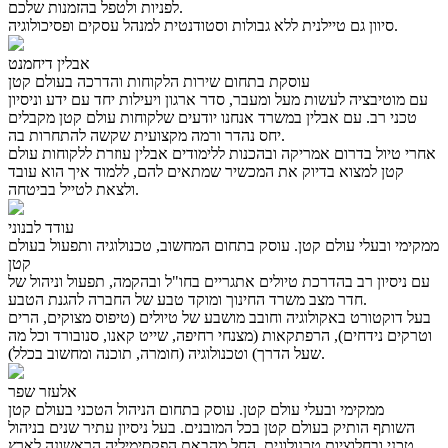
לפניות ולטפל בהזמנות שלכם.
סיוון גם טיילנית ללא גבולות וסטודנטית למנהל עסקים ופסיכולוגיה.
אבלין דיחמנט
עוסקת בתחום שירות הלקוחות והדרכה בעולם קטן
עם מוטיבציה לעשות מעל ומעבר, סדר ארגון ויעילות יחד עם ידע וניסיון
טכני רב. עם אבלין במשרד אנחנו יודעים שלקוחות עולם קטן מקבלים
יחס נהדר ורמה מקצועית שקשה להתחרות בה.
אחרי טיול בדרום אמריקה ובהכנות ללימודים אבלין עוזרת ללקוחות עולם
קטן למצוא בדיוק את המכשיר שמתאים להם, ללמוד איך הוא עובד
ולצאת לטייל בביטחה.
עודד לבנוני
ממקימי ובעלי עולם קטן. עוסק בתחום המחשוב, טכנולוגיה ותפעול בעולם
קטן
עם ניסיון רב בהדרכת טיולים אתגריים בחו"ל ובהקמה, תפעול וניהול של
חדר מצב משרד החינוך ומוקד טבע של החברה להגנת הטבע.
בעל דוקטורט באקולוגיה וחובב מושבע של טיולים (טיפוס מצוקים, הרים
וטרקים נידחים), הרפתקאות (מצנחי רחיפה, שייט קאנו, סנובורד וכל מה
שעל הדרך) וטכנולוגיה (חומרה, תוכנה ומחשוב בכלל).
אלעזר שפר
ממקימי ובעלי עולם קטן. עוסק בתחום הניהול הטכני בעולם קטן
השותף הותיק בעולם קטן בכל המובנים. בעל ניסיון עתיר שנים בניהול
טכני ובחלוציות טכנולוגית. החל מהבאת הפקסימיליה הראשונה לארץ