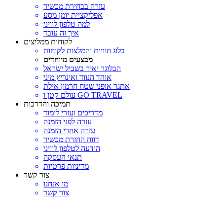
עזרה בבחירת מכשיר
אפליקציית יומן מסע
למה טלפון לוויני
איך זה עובד
לקוחות ממליצים
בלוג חוויות והמלצות לקוחות
מבצעים מיוחדים
הבלוגר יאיר בשביל ישראל
אוהד הנווד ואינריץ מיני
אתגר אופני שטח חרמון אילת
עולם קטן ו GO TRAVEL
תמיכה והדרכות
מדריכים ועזרי לימוד
עזרה לפני הזמנה
עזרה אחרי הזמנה
דווח החזרת מכשיר
הודעה לטלפון לוויני
תנאי העסקה
מדיניות פרטיות
צור קשר
מי אנחנו
צור קשר