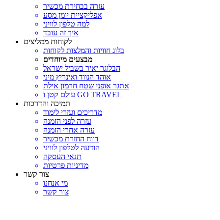
עזרה בבחירת מכשיר
אפליקציית יומן מסע
למה טלפון לוויני
איך זה עובד
לקוחות ממליצים
בלוג חוויות והמלצות לקוחות
מבצעים מיוחדים
הבלוגר יאיר בשביל ישראל
אוהד הנווד ואינריץ מיני
אתגר אופני שטח חרמון אילת
עולם קטן ו GO TRAVEL
תמיכה והדרכות
מדריכים ועזרי לימוד
עזרה לפני הזמנה
עזרה אחרי הזמנה
דווח החזרת מכשיר
הודעה לטלפון לוויני
תנאי העסקה
מדיניות פרטיות
צור קשר
מי אנחנו
צור קשר