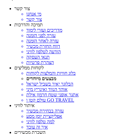
צור קשר
מי אנחנו
צור קשר
תמיכה והדרכות
מדריכים ועזרי לימוד
עזרה לפני הזמנה
עזרה לאחר הזמנה
דווח החזרת מכשיר
הודעה לטלפון לוויני
תנאי העסקה
הצהרת פרטיות
לקוחות ממליצים
בלוג חוויות והמלצות לקוחות
מבצעים מיוחדים
הבלוגר יאיר בשביל ישראל
אוהד הנווד ואינריץ מיני
אתגר אופני שטח חרמון אילת
עולם קטן ו GO TRAVEL
איתור לוויני
עזרה בבחירת מכשיר
אפליקציית יומן מסע
למה טלפון לוויני
איך זה עובד
השכרת מכשירים