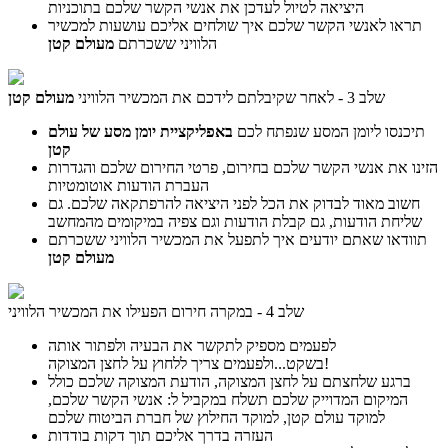
היציאה לטיול לעדכן את אנשי הקשר שלכם בתוכניות
תראו לאנשי הקשר שלכם איך שולחים אליכם עושעות למכשיר
הלוויני ששכרתם
מעולם קטן
שלב 3 - לאחר שקיבלתם לידכם את המכשיר הלוויני
מעולם קטן
תיכנסו ליומן המסע שנפתח לכם
באפליקציית יומן מסע של עולם
קטן
הזינו את אנשי הקשר שלכם בחירום, פרטי החירום שלכם והגדרות
העברת הודעות אוטומטיות
חשוב מאוד לבדוק את הכל לפני היציאה להרפתקאה שלכם. גם
שליחת הודעות, גם קבלת הודעות וגם צפיה במיקומים מהמחשב
תוודאו שאתם יודעים איך לתפעל את המכשיר הלוויני ששכרתם
מעולם קטן
שלב 4 - במקרה חירום הפעילו את המכשיר הלוויני
לפעמים מספיק לתקשר את הבעיה ולפתור אותה
בשקט...ולפעמים צריך ללחוץ על לחצן המצוקה!
ברגע שלחצתם על לחצן המצוקה, הודעת המצוקה שלכם כולל
המיקום המדוייק שלכם תשלח במקביל ל: אנשי הקשר שלכם,
למוקד עולם קטן, למוקד החילוץ של חברת הביטוח שלכם
העזרה בדרך אליכם תוך דקות בודדות