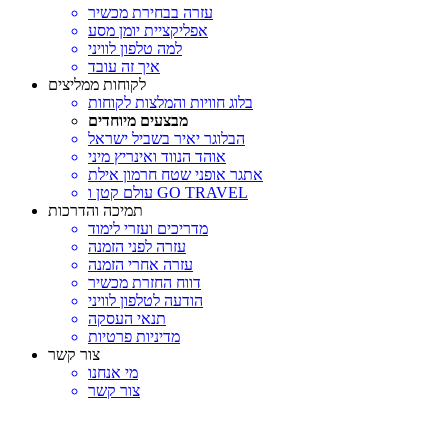
עזרה בבחירת מכשיר
אפליקציית יומן מסע
למה טלפון לוויני
איך זה עובד
לקוחות ממליצים
בלוג חוויות והמלצות לקוחות
מבצעים מיוחדים
הבלוגר יאיר בשביל ישראל
אוהד הנווד ואינריץ מיני
אתגר אופני שטח חרמון אילת
עולם קטן ו GO TRAVEL
תמיכה והדרכות
מדריכים ועזרי לימוד
עזרה לפני הזמנה
עזרה אחרי הזמנה
דווח החזרת מכשיר
הודעה לטלפון לוויני
תנאי העסקה
מדיניות פרטיות
צור קשר
מי אנחנו
צור קשר