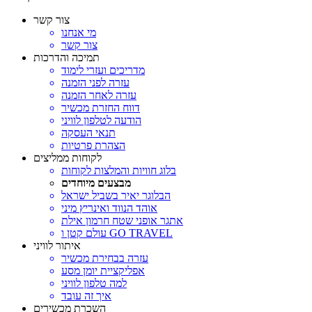
צור קשר
מי אנחנו
צור קשר
תמיכה והדרכות
מדריכים ועזרי לימוד
עזרה לפני הזמנה
עזרה לאחר הזמנה
דווח החזרת מכשיר
הודעה לטלפון לוויני
תנאי העסקה
הצהרת פרטיות
לקוחות ממליצים
בלוג חוויות והמלצות לקוחות
מבצעים מיוחדים
הבלוגר יאיר בשביל ישראל
אוהד הנווד ואינריץ מיני
אתגר אופני שטח חרמון אילת
עולם קטן ו GO TRAVEL
איתור לוויני
עזרה בבחירת מכשיר
אפליקציית יומן מסע
למה טלפון לוויני
איך זה עובד
השכרת מכשירים