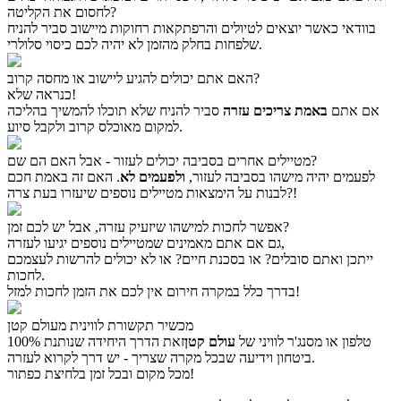
לחסום את הקליטה?
בוודאי כאשר יוצאים לטיולים והרפתקאות רחוקות מיישוב סביר להניח
שלפחות בחלק מהזמן לא יהיה לכם כיסוי סלולרי.
האם אתם יכולים להגיע ליישוב או מחסה קרוב?
כנראה שלא!
אם אתם
באמת צריכים עזרה
סביר להניח שלא תוכלו להמשיך בהליכה
למקום מאוכלס קרוב ולקבל סיוע.
מטיילים אחרים בסביבה יכולים לעזור - אבל האם הם שם?
לפעמים יהיה מישהו בסביבה לעזור,
ולפעמים לא
. האם זה באמת חכם
לבנות על הימצאות מטיילים נוספים שיעזרו בעת צרה?!
אפשר לחכות למישהו שיזעיק עזרה, אבל יש לכם זמן?
גם אם אתם מאמינים שמטיילים נוספים יגיעו לעזרה,
ייתכן ואתם סובלים? או בסכנת חיים? או לא יכולים להרשות לעצמכם
לחכות.
בדרך כלל במקרה חירום אין לכם את הזמן לחכות למזל!
מכשיר תקשורת לווינית מעולם קטן
טלפון או מסנג'ר לוויני של
עולם קטן
זאת הדרך היחידה שנותנת 100%
ביטחון וידיעה שבכל מקרה שצריך - יש דרך לקרוא לעזרה.
מכל מקום ובכל זמן בלחיצת כפתור!