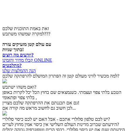
זאת באמת התוכנית שלכם
למקרה שמשהו משתבש???
עם עולם קטן מזעיקים עזרה
בתוך שניות!
יודעים מה רוצים?
קבלו מחיר והזמינו ONLINE
מתלבטים?
הנה ההמלצות שלנו
למה מכשיר לוויני מעולם קטן זה הפתרון המושלם להרפתקה שלכם?
ואם משהו ישתבש?
הטבע בלתי צפוי ועצמתי. כשנמצאים שם בחוץ הכל יכל לקרות באופן
בלתי צפוי ופתאומי ,
גם אם תכננתם את ההרפתקה שלכם מצויין!
לכן חשוב גם לחשוב מראש מה קורה אם...
יש לכם טלפון סלולרי אתכם - אבל האם יש לכם כיסוי סלולרי?
הידעתם שברוב מדינות העולם השלישי אין כיסוי אמין מחוץ לערים?
הידעתם שגם אם יש כיסוי סלולרי, רכסי הרים וטופוגרפיה גבוהה יכולים