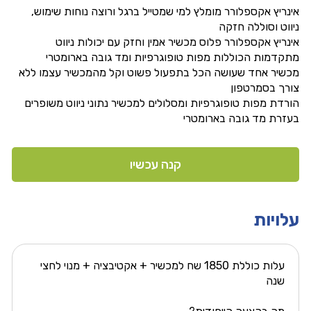
אינריץ אקספלורר מומלץ למי שמטייל ברגל ורוצה נוחות שימוש,
ניווט וסוללה חזקה
אינריץ אקספלורר פלוס מכשיר אמין וחזק עם יכולות ניווט
מתקדמות הכוללות מפות טופוגרפיות ומד גובה בארומטרי
מכשיר אחד שעושה הכל בתפעול פשוט וקל מהמכשיר עצמו ללא
צורך בסמרטפון
הורדת מפות טופוגרפיות ומסלולים למכשיר נתוני ניווט משופרים
בעזרת מד גובה בארומטרי
קנה עכשיו
עלויות
עלות כוללת 1850 שח למכשיר + אקטיבציה + מנוי לחצי
שנה