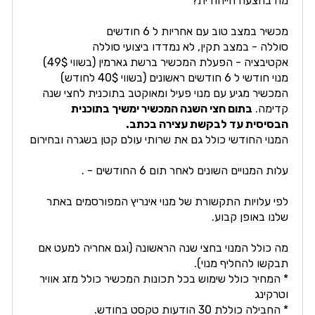
מה בהצעה הייחודית?
מכשיר במצב טוב עם אחריות ל 6 חודשים
סוללה - במצב תקין, לא נמדדו ביצועי סוללה
אקטיבציה - הפעלת המכשיר ברשת גארמין (בשווי 49$)
מנוי חודשי ל 6 חודשים ראשונים (בשווי 40$ לחודש)
המכשיר מגיע עם מנוי פעיל ומאוקטב בתוכנית לחצי שנה
קדימה.
בתום חצי השנה המכשיר ימשיך בתוכנית
הבסיסית עד לבקשת עצירה בכתב.
המנוי החודשי כולל גם את שרותי עולם קטן בשגרה ובחירום
עלות המנויים השונים לאחר תום 6 החודשים - .
לפי עלויות התקשורת של מנוי אינריץ המפורסמים באתר
שלנו באופן קבוע.
מה כולל המנוי בחצי שנה הראשונה (וגם אחריה למעט אם
תבקשו להחליף מנוי).
* המחיר כולל שימוש בכל תכונות המכשיר כולל מזג אוויר
וטרקינג
* החבילה כוללת 30 הודעות טקסט בחודש.