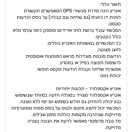
תיאור כללי:
אינריץ הינה סדרת מכשירי GPS המאפשרים תקשורת
לווינית דו כיוונית (גם שליחה וגם קבלה) על בסיס הודעות
טקסט.
המכשיר עובד ברשת לוויני אירידיום ומספק כיסוי עולמי מלא
כולל בקטבים.
כל המכשירים במשפחת האינריץ כוללים:
לחצן מצוקה.
הודעות מובנות מוגדרות מראש המופצות אוטומטית
לרשימות תפוצה במייל או במסרון.
אפשרות שליחה וקבלת הודעות טקסט חופשי.
יכולות ניווט
אינריץ אקספלורר - תכונות ייחודיות
אינריץ אקספלורר מצוייד בסוללה חזקה במיוחד שבשימוש
נבון יכולה להחזיק גם חודש בשימוש יום יומי ללא טעינה.
המכשיר יכול להציג מיקום ולנווט על בסיס מפות טופוגרפיות
מדוייקות שבהרבה מקומות כוללות סימון שבילים.
מד גובה מרומטרי מאפשר לדעת את הגובה בצורה
מדוייקת.