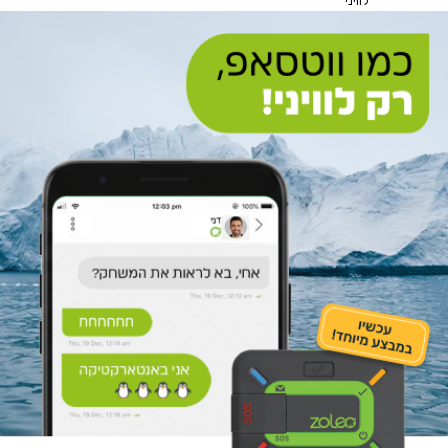
לוויני