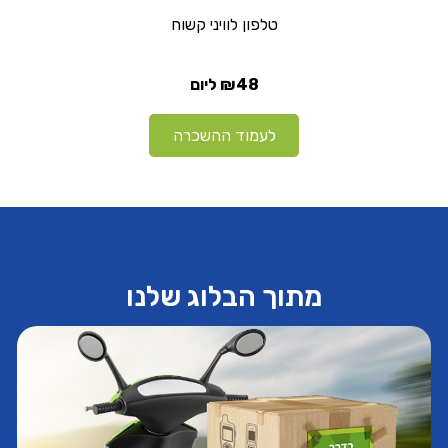
טלפון לוויני קשוח
₪48
ליום
לעמוד ההשכרה
מתוך הבלוג שלנו