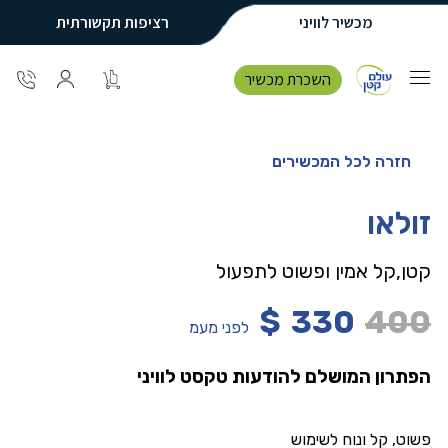
מכשיר לוויני
רציפות תקשורתית
השכרת מכשיר
חזרה לכל המכשירים
זולאו
קטן,קל אמין ופשוט לתפעול
$
330
400
לפני מעמ
הפתרון המושלם להודעות טקסט לוויני
פשוט, קל ונוח לשימוש