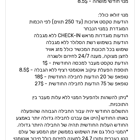
מנוי חודשי מושהה - 8.5$
מנוי זולאו כולל:
הודעות טקסט ארוכות (עד 250 תווים) לפי הכמות
המוגדרת במנוי הנבחר
הודעות מוגדרות מראש CHECK-IN ללא מגבלה
הודעות בשימוש רשת הסלולר ללא מגבלה
שימוש בכל תכונות המכשיר כולל מזג אוויר
לחצן מצוקה, מענה 24/7 לחירום ולשגרה
הודעת טקסט מעבר למכסה החודשית - 1$
תוספת הפעלת עיקוב אוטומטי רציף ללא הגבלה - 8.5$
טופאפ של 20 הודעות לחבילה החודשית - 18$
טופאפ של 75 הודעות לחבילה החודשית - 27$
*ניתן להשהות ולהפעיל המנוי ללא עלות מעבר בין
התוכניות.
התשלום החודשי יהיה עבור החבילה הגבוהה שהופעלה
באותו החודש (היינו אם עברנו לחבילה גדולה יותר באמצע
החודש העלות החודשית תהיה של החבילה היותר גדולה.
*המנוי כולל גם את השימוש בממשק יומן המסע של עולם
קטן בעברית ותורן 24.7 למענה לחירום כולל חיבור אוטומטי