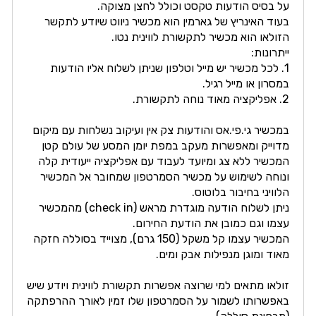
על בסיס הודעות טקסט וכולל לחצן מצוקה.
בעוד האינריץ של גארמין הוא מכשיר ניווט שיודע לתקשר
הזולאו הוא מכשיר לתקשורת לווינית נטו.
ייתרונות:
1. לכל מכשיר יש מייל וטלפון שניתן לשלוח אליו הודעות
במסרון או מייל רגיל.
2. אפליקציה מאוד נוחה לתקשורת.
במכשיר גי.פי.אס והודעות צק אין ועיקוב נשלחות עם מיקום
מדוייק ומאפשרות מעקב במפת יומן המסע של עולם קטן
המכשיר ללא צג ומיועד לעבוד עם אפליקציה ייעודית קלה
ונוחה לשימוש על מכשיר הסמרטפון שמחובר אל המכשיר
הלוויני בחיבור בלוטוס.
ניתן לשלוח הודעה מוגדרת מראש (check in) מהמכשיר
עצמו וגם כמובן את הודעת החירום.
המכשיר עצמו קל משקל (150 גרם), מצוייד בסוללה חזקה
מאוד ומוגן מנפילות אבק ומים.
זולאו מתאים למי שרוצה אפשרות תקשורת לווינית ויודע שיש
באפשרותו לשמור על הסמרטפון שלו זמין לאורך ההרפתקה