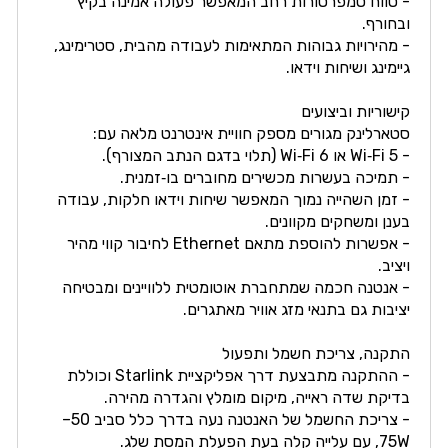
- טווח טמפרטורות רחב המאפשר פעולה אמינה בקיץ
ובחורף.
- מהירויות גבוהות המתאימות לעבודה מהבית, סטרימינג,
גיימינג ושיחות וידאו.
קישוריות וביצועים
סטארלינק מגורים מספק חוויית אינטרנט מלאה עם:
- Wi‑Fi 5 או Wi‑Fi 6 (תלוי בדגם הנתב המצורף).
- תמיכה בעשרות מכשירים מחוברים בו‑זמנית.
- זמן השהייה נמוך המאפשר שיחות וידאו חלקות, עבודה
בענן ומשחקים מקוונים.
- אפשרות להוספת מתאם Ethernet לחיבור קווי מהיר
ויציב.
- אנטנה חכמה שמתחברת אוטומטית ללוויינים ומבטיחה
יציבות גם בתנאי מזג אוויר מאתגרים.
התקנה, צריכת חשמל ותפעול
- ההתקנה מתבצעת דרך אפליקציית Starlink וכוללת
בדיקת שדה ראייה, מיקום מומלץ והגדרה מהירה.
- צריכת החשמל של האנטנה נעה בדרך כלל סביב 50–
75W, עם עלייה קלה בעת הפעלת המסת שלג.