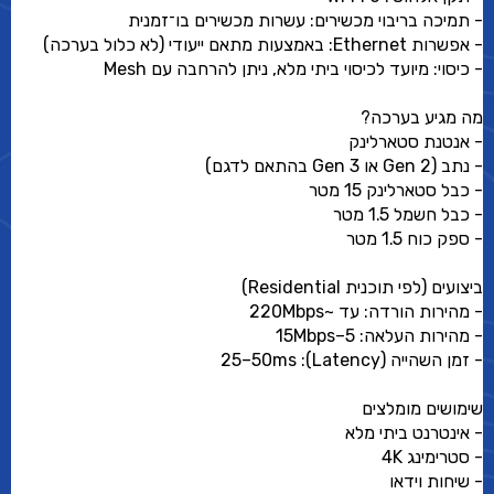
- תמיכה בריבוי מכשירים: עשרות מכשירים בו־זמנית
- אפשרות Ethernet: באמצעות מתאם ייעודי (לא כלול בערכה)
- כיסוי: מיועד לכיסוי ביתי מלא, ניתן להרחבה עם Mesh
מה מגיע בערכה?
- אנטנת סטארלינק
- נתב (Gen 2 או Gen 3 בהתאם לדגם)
- כבל סטארלינק 15 מטר
- כבל חשמל 1.5 מטר
- ספק כוח 1.5 מטר
ביצועים (לפי תוכנית Residential)
- מהירות הורדה: עד ~220Mbps
- מהירות העלאה: 5–15Mbps
- זמן השהייה (Latency): 25–50ms
שימושים מומלצים
- אינטרנט ביתי מלא
- סטרימינג 4K
- שיחות וידאו