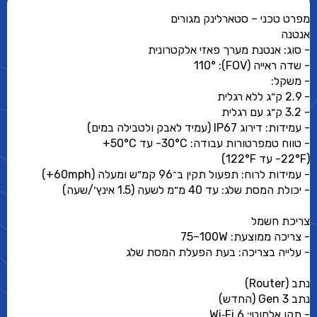
מפרט טכני – סטארלינק מגורים
אנטנה
- סוג: אנטנת מערך פאזי אלקטרונית
- שדה ראייה (FOV): ‎110°
- משקל:
- 2.9 ק״ג ללא רגלית
- 3.2 ק״ג עם רגלית
- עמידות: דירוג IP67 (עמיד לאבק ולטבילה במים)
- טווח טמפרטורות עבודה: ‎30°C- עד ‎50°C+
(‎22°F- עד ‎122°F)
- עמידות לרוח: תפעול תקין ב־96 קמ״ש ומעלה (60mph+)
- יכולת המסת שלג: עד 40 מ״מ לשעה (1.5 אינץ׳/שעה)
צריכת חשמל
- צריכה ממוצעת: ‎75–100W
- עלייה בצריכה: בעת הפעלת המסת שלג
נתב (Router)
נתב Gen 3 (החדש)
- תקן אלחוטי: Wi‑Fi 6