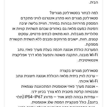
הבית.
למה לבחור בסטארלינק מגורים?
סטארלינק מגורים הוא פתרון אינטרנט לווייני מתקדם
המספק מהירויות גבוהות במיוחד, חוויית גלישה יציבה
וזמינות כמעט מלאה גם באזורים שבהם תשתיות קוויות או
סלולריות מוגבלות. הוא מתאים לבתים פרטיים, עסקים
קטנים, חוות, יישובים מרוחקים ומבנים ללא תשתית תקשורת
מספקת.
המערכת כוללת אנטנה חכמה בעלת מערך פאזי, נתב
Wi‑Fi מובנה, התקנה פשוטה ותפעול מלא דרך אפליקציה
אינטואיטיבית.
סטארלינק מגורים בקצרה
- ערכת לוויין ביתית מלאה הכוללת אנטנה חיצונית ונתב
Wi‑Fi איכותי.
- אנטנת מערך פאזי אוטומטית המתכווננת עצמאית
ומבטיחה קליטה מיטבית ללא צורך בכיוון ידני.
- עמידות גבוהה למזג אוויר — מדורג IP54–IP67 (תלוי
בדגם), כולל פונקציית המסת שלג אוטומטית.