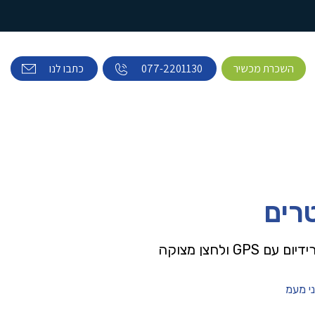
השכרת מכשיר
077-2201130
כתבו לנו
רים
G ולחצן מצוקה
י מעמ