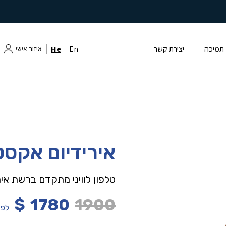
תמיכה
יצירת קשר
En
He
איזור אישי
אירידיום אקסט
טלפון לוויני מתקדם ברשת אירידיום עם PS
$
1780
1900
לפנ