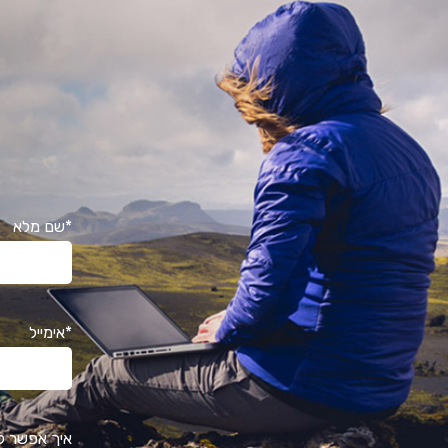
*שם מלא
*אימייל
איך אפשר ל