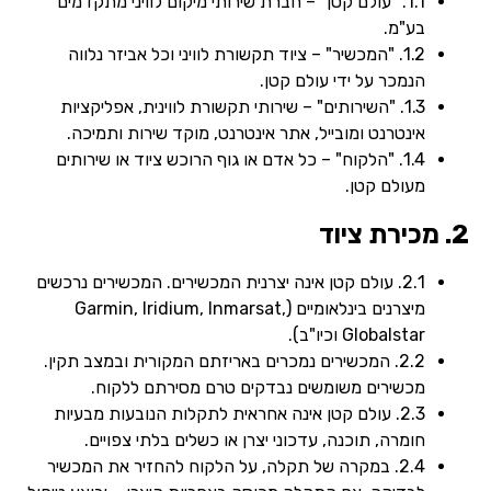
1.1. "עולם קטן" – חברת שירותי מיקום לוויני מתקדמים
בע"מ.
1.2. "המכשיר" – ציוד תקשורת לוויני וכל אביזר נלווה
הנמכר על ידי עולם קטן.
1.3. "השירותים" – שירותי תקשורת לווינית, אפליקציות
אינטרנט ומובייל, אתר אינטרנט, מוקד שירות ותמיכה.
1.4. "הלקוח" – כל אדם או גוף הרוכש ציוד או שירותים
מעולם קטן.
2. מכירת ציוד
2.1. עולם קטן אינה יצרנית המכשירים. המכשירים נרכשים
מיצרנים בינלאומיים (Garmin, Iridium, Inmarsat,
Globalstar וכיו"ב).
2.2. המכשירים נמכרים באריזתם המקורית ובמצב תקין.
מכשירים משומשים נבדקים טרם מסירתם ללקוח.
2.3. עולם קטן אינה אחראית לתקלות הנובעות מבעיות
חומרה, תוכנה, עדכוני יצרן או כשלים בלתי צפויים.
2.4. במקרה של תקלה, על הלקוח להחזיר את המכשיר