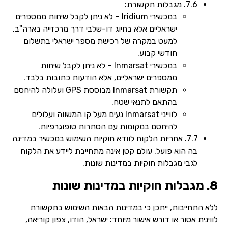
7.6. מגבלות תקשורת:
במכשירי Iridium – לא ניתן לקבל שיחות ממספרים
ישראליים אלא בחיוג דו-שלבי דרך מרכזייה בארה"ב,
למעט במקרה של רכישת מספר ישראלי בתשלום
חודשי קבוע.
במכשירי Inmarsat – לא ניתן לקבל שיחות
ממספרים ישראליים, אלא הודעות כתובות בלבד.
תקשורת Inmarsat מבוססת GPS ועלולה להיחסם
בהתאם לתנאי שטח.
לווייני Inmarsat נעים מעל קו המשווה ועלולים
להיחסם במקומות עם הסתרות טופוגרפיות.
7.7. אחריות הלקוח לוודא חוקיות השימוש במכשיר במדינה
בה הוא פועל. עולם קטן אינה מתחייבת ליידע את הלקוח
לגבי מגבלות חוקיות במדינות שונות.
8. מגבלות חוקיות במדינות שונות
ללא התחייבות, ייתכן כי במדינות הבאות השימוש בתקשורת
לווינית אסור או דורש אישור מיוחד: ישראל, הודו, צפון קוריאה,