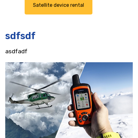
Satellite device rental
sdfsdf
asdfadf